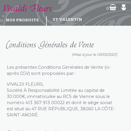
Vivaldi Fleurs
0
ST VALENTIN
NOS PRODUITS
Bouquets
Compositions
Plantes
Deuil
Roses
Conditions Générales de Vente
(Mise à jour le 03/05/2021)
Les présentes Conditions Générales de Vente (ci-
après CGV) sont proposées par :
VIVALDI FLEURS,
Société À Responsabilité Limitée au capital de
30.000€, immatriculée au RCS de Vienne sous le
numéro 413 367 913 00022 et dont le siège social
est situé au 47 RUE RÉPUBLIQUE, 38260 LA CÔTE-
SAINT-ANDRÉ.